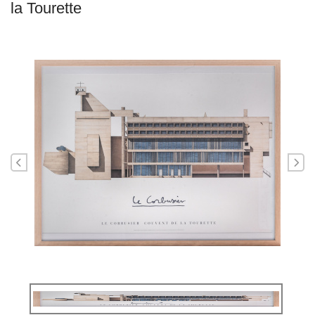
la Tourette
Précédent
Sui