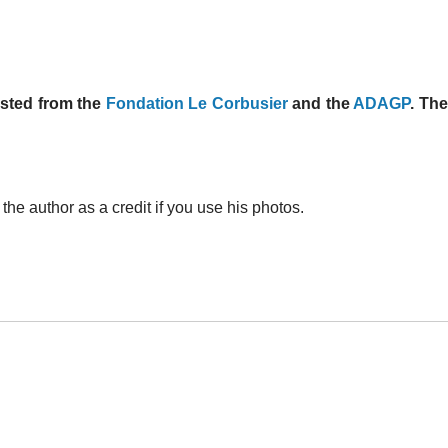
ested from the
Fondation Le Corbusier
and the
ADAGP
. Th
he author as a credit if you use his photos.